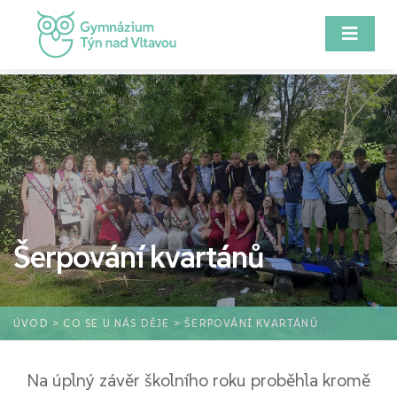
Šerpování kvartánů
ÚVOD
>
CO SE U NÁS DĚJE
> ŠERPOVÁNÍ KVARTÁNŮ
Na úplný závěr školního roku proběhla kromě