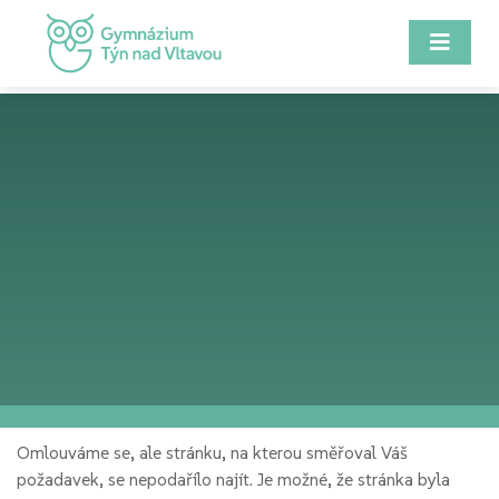
Omlouváme se, ale stránku, na kterou směřoval Váš
požadavek, se nepodařilo najít. Je možné, že stránka byla