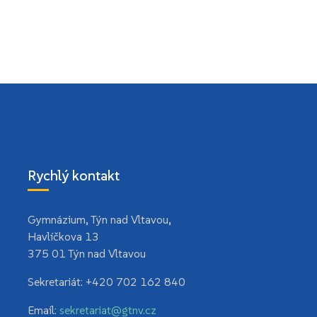
Rychlý kontakt
Gymnázium, Týn nad Vltavou
,
Havlíčkova 13
375 01 Týn nad Vltavou
Sekretariát:
+420 702 162 840
Email:
sekretariat@gtnv.cz